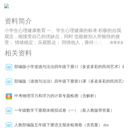
资料简介
小学生心理健康教育 一、学生心理健康的标准 积极的自我
观念，能接受自己的优缺点，同时 也能被别人所愉快的接
受； 情绪稳定，乐观豁达； 同情他人，善待他人，乐于与
查看更多
他人交往合作、 友好相处，有朋友； 乐于学习，能从学习
相关资料
中获得乐趣； 智力正常，智商在80以上； 心理行为符合年
龄特征。 你有以下行为吗？ . 一、抗拒权威 . 1．抗拒行
为、不理不睬的态度 . 2．蔑视纪律和规范(逃学、出走、抽
部编版小学道德与法治四年级下册11《多姿多彩的民间艺术》教
烟．赌博等） . 3．校园暴力、反社会（病态人格） . 二、品
行不良 . 1．偷窃与偷窃癖 . 2．不诚实（撒谎） . 3．轻视学
部编版《道德与法治》四年级下册第11课《多姿多彩的民间艺术
业 . 4．交友不良 三、人际关系困难 1．经常感到孤独，没
有朋友 2．社交恐惧，害怕与人来往 3．侵犯行为，通过伤
中考物理浮力和浮力的计算专题检测（含解析）
害他人来引起注意。 四、个性缺陷 1．自我意识危机 2．情
绪不成熟 3．害怕与拒绝挫折(强迫症、恐惧症、心身转换
症、 逃避与退缩行为) 4．希望破灭和退化(感情冷漠症、抑
一年级数学下册期末模拟试卷（一）（新人教版带答案）
郁症) 心理状况影响生理状态 . 心理压力 胃溃疡 .
老 鼠 胃 癌 . 猴 子 死 亡 . 现在中国城市
人教部编版五年级下册语文期末检测卷（含答案）.doc
中处于亚健康状态的人比 例占70%，每年有28.7万人死于自