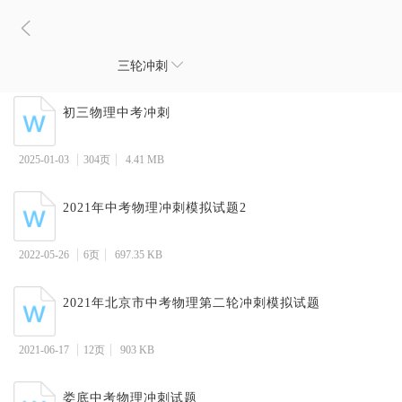
三轮冲刺
初三物理中考冲刺
2025-01-03
304页
4.41 MB
2021年中考物理冲刺模拟试题2
2022-05-26
6页
697.35 KB
2021年北京市中考物理第二轮冲刺模拟试题
2021-06-17
12页
903 KB
娄底中考物理冲刺试题