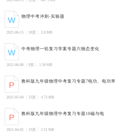
2021-06-15
22页
887.5 KB
物理中考冲刺-实验题
2021-06-15
18页
2.8 MB
中考物理一轮复习学案专题六物态变化
2021-06-08
9页
1.59 MB
教科版九年级物理中考复习专题7电功、电功率
2021-05-04
35页
4.73 MB
教科版九年级物理中考复习专题10磁与电
2021-04-02
35页
5.51 MB