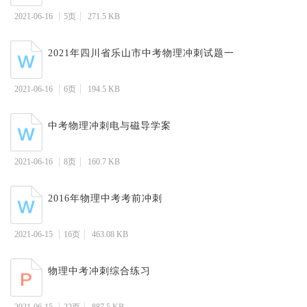
2021-06-16
5页
271.5 KB
2021年四川省乐山市中考物理冲刺试题一
2021-06-16
6页
194.5 KB
中考物理冲刺电与磁导学案
2021-06-16
8页
160.7 KB
2016年物理中考考前冲刺
2021-06-15
16页
463.08 KB
物理中考冲刺综合练习